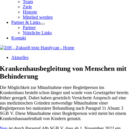
Team
Ziele
Historie
Mitglied werden
Partner & Links
Partner
Nützliche Links
Kontakt
Aktuelles
Krankenhausbegleitung von Menschen mit
Behinderung
Die Möglichkeit zur Mitaufnahme einer Begleitperson ins
Krankenhaus besteht schon länger und wurde vom Gesetzgeber bereits
früher geregelt. Dabei haben gesetzlich Versicherte Anspruch auf eine
aus medizinischen Gründen notwendige Mitaufnahme einer
Begleitperson bei stationärer Behandlung nach Paragraf 11 Absatz 3
SGB V. Diese Mitaufnahme einer Begleitperson wird meist bei einem
Krankenhausaufenthalt von Kindern genutzt.
Neu
ist durch Paragraf 44b SGB V, dass ab 1. November 2022 ein