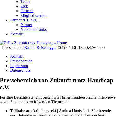
Team
Ziele
Historie
Mitglied werden
Partner & Links
Partner
Nützliche Links
Kontakt
Pressebereich
Karina Reisenegger
2025-04-16T13:09:42+02:00
Kontakt
Pressebereich
Impressum
Datenschutz
Pressebereich von Zukunft trotz Handicap
e.V.
Für Ihre Berichterstattung bieten wir Hintergrundgespräche, Interviews
sowie Statements zu folgenden Themen an:
Teilhabe am Arbeitsmarkt
| Andrea Hanisch, 1. Vorsitzende
und Behindertenbeauftragte der Gemeinde Höhenkirchen-