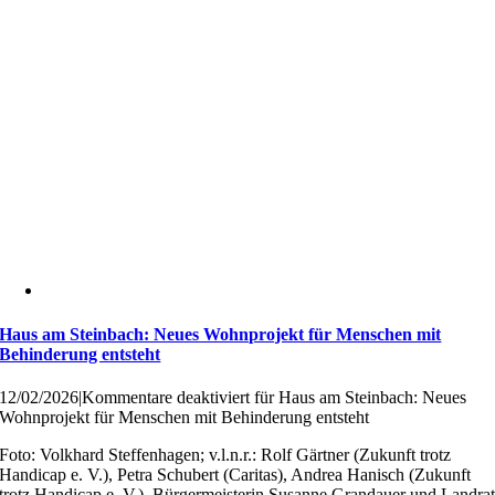
Haus am Steinbach: Neues Wohnprojekt für Menschen mit
Behinderung entsteht
12/02/2026
|
Kommentare deaktiviert
für Haus am Steinbach: Neues
Wohnprojekt für Menschen mit Behinderung entsteht
Foto: Volkhard Steffenhagen; v.l.n.r.: Rolf Gärtner (Zukunft trotz
Handicap e. V.), Petra Schubert (Caritas), Andrea Hanisch (Zukunft
trotz Handicap e. V.), Bürgermeisterin Susanne Grandauer und Landra