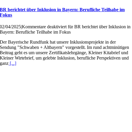
BR berichtet über Inklusion in Bayern: Berufliche Teilhabe im
Fokus
02/04/2025
|
Kommentare deaktiviert
für BR berichtet über Inklusion in
Bayern: Berufliche Teilhabe im Fokus
Der Bayerische Rundfunk hat unsere Inklusionsprojekte in der
Sendung "Schwaben + Altbayern" vorgestellt. Im rund achtminütigen
Beitrag geht es um unsere Zertifikatslehrgänge, Kleiner Kitabrief und
Kleiner Wirtebrief, um gelebte Inklusion, berufliche Perspektiven und
ganz
[...]