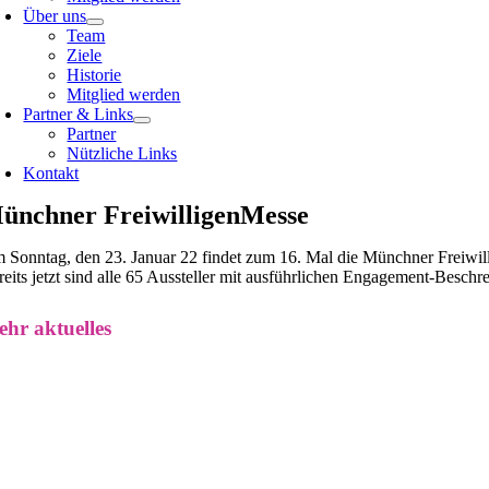
Über uns
Team
Ziele
Historie
Mitglied werden
Partner & Links
Partner
Nützliche Links
Kontakt
ünchner FreiwilligenMesse
 Sonntag, den 23. Januar 22 findet zum 16. Mal die Münchner Freiwill
reits jetzt sind alle 65 Aussteller mit ausführlichen Engagement-Beschr
hr aktuelles