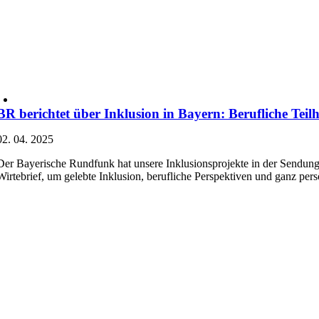
BR berichtet über Inklusion in Bayern: Berufliche Tei
02. 04. 2025
Der Bayerische Rundfunk hat unsere Inklusionsprojekte in der Sendung 
Wirtebrief, um gelebte Inklusion, berufliche Perspektiven und ganz pe