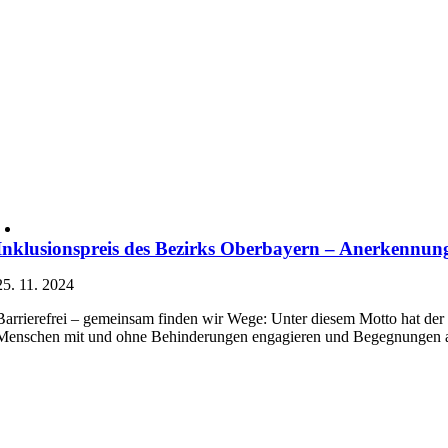
Inklusionspreis des Bezirks Oberbayern – Anerkennung
25. 11. 2024
Barrierefrei – gemeinsam finden wir Wege: Unter diesem Motto hat der B
Menschen mit und ohne Behinderungen engagieren und Begegnungen a