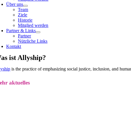
Über uns
Team
Ziele
Historie
Mitglied werden
Partner & Links
Partner
Nützliche Links
Kontakt
as ist Allyship?
lyship
is the practice of emphasizing social justice, inclusion, and hum
hr aktuelles