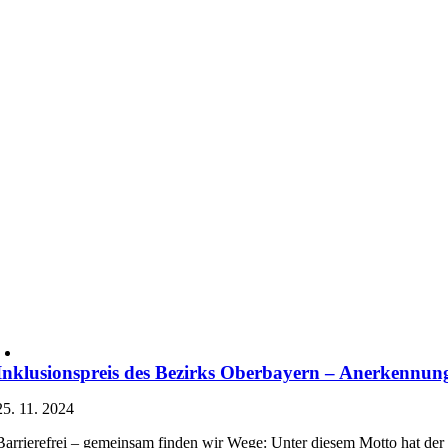
Inklusionspreis des Bezirks Oberbayern – Anerkennung
25. 11. 2024
Barrierefrei – gemeinsam finden wir Wege: Unter diesem Motto hat der B