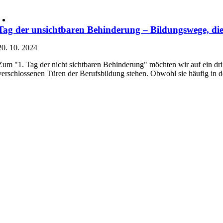
Tag der unsichtbaren Behinderung – Bildungswege, die 
20. 10. 2024
Zum "1. Tag der nicht sichtbaren Behinderung" möchten wir auf ein dr
verschlossenen Türen der Berufsbildung stehen. Obwohl sie häufig in d