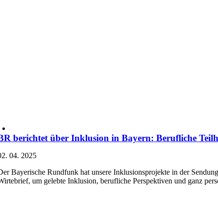
BR berichtet über Inklusion in Bayern: Berufliche Tei
02. 04. 2025
Der Bayerische Rundfunk hat unsere Inklusionsprojekte in der Sendung 
Wirtebrief, um gelebte Inklusion, berufliche Perspektiven und ganz pe