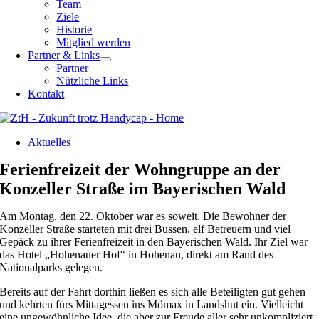
Team
Ziele
Historie
Mitglied werden
Partner & Links
Partner
Nützliche Links
Kontakt
Aktuelles
Ferienfreizeit der Wohngruppe an der
Konzeller Straße im Bayerischen Wald
Am Montag, den 22. Oktober war es soweit. Die Bewohner der
Konzeller Straße starteten mit drei Bussen, elf Betreuern und viel
Gepäck zu ihrer Ferienfreizeit in den Bayerischen Wald. Ihr Ziel war
das Hotel „Hohenauer Hof“ in Hohenau, direkt am Rand des
Nationalparks gelegen.
Bereits auf der Fahrt dorthin ließen es sich alle Beteiligten gut gehen
und kehrten fürs Mittagessen ins Mömax in Landshut ein. Vielleicht
eine ungewöhnliche Idee, die aber zur Freude aller sehr unkompliziert