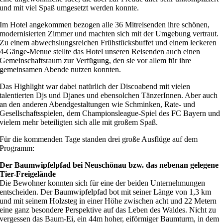
und mit viel Spaß umgesetzt werden konnte.
Im Hotel angekommen bezogen alle 36 Mitreisenden ihre schönen,
modernisierten Zimmer und machten sich mit der Umgebung vertraut.
Zu einem abwechslungsreichen Frühstücksbuffet und einem leckeren
4-Gänge-Menue stellte das Hotel unseren Reisenden auch einen
Gemeinschaftsraum zur Verfügung, den sie vor allem für ihre
gemeinsamen Abende nutzen konnten.
Das Highlight war dabei natürlich der Discoabend mit vielen
talentierten Djs und Djanes und ebensolchen TänzerInnen. Aber auch
an den anderen Abendgestaltungen wie Schminken, Rate- und
Gesellschaftsspielen, dem Championsleague-Spiel des FC Bayern und
vielem mehr beteiligten sich alle mit großem Spaß.
Für die kommenden Tage standen drei große Ausflüge auf dem
Programm:
Der Baumwipfelpfad bei Neuschönau bzw. das nebenan gelegene
Tier-Freigelände
Die Bewohner konnten sich für eine der beiden Unternehmungen
entscheiden. Der Baumwipfelpfad bot mit seiner Länge von 1,3 km
und mit seinem Holzsteg in einer Höhe zwischen acht und 22 Metern
eine ganz besondere Perspektive auf das Leben des Waldes. Nicht zu
vergessen das Baum-Ei, ein 44m hoher, eiförmiger Baumturm, in dem