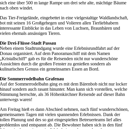
sich eine über 500 m lange Rampe um drei sehr alte, mächtige Bäume
nach oben windet.
Das Tier-Freigelände, eingebettet in eine vielgestaltige Waldlandschaft,
bot mit seinen 16 Großgehegen und Volieren allen Tierliebhabern
interessante Einblicke in das Leben von Luchsen, Braunbären und
vielen ehemals ansässigen Tieren.
Die Drei-Flüsse-Stadt Passau
Neben einem Stadtrundgang wurde eine Erlebnisrundfahrt auf der
Donau organisiert. Auf dem Panoramaschiff mit dem Namen
„Kristallschiff“ gab es für die Reisenden nicht nur wunderschöne
Aussichten durch die großen Fenster zu genießen sondern als
kulinarischen Genuss ein gemeinsames Essen an Bord.
Die Sommerrodelbahn Grafenau
Auf der Sommerrodelbahn ging es mit dem Bärenbob nicht nur locker
hinauf sondern auch rasant hinunter. Man kann sich vorstellen, welche
Stimmung herrschte, als 36 Höhenkirchner Reisende auf dieser Bahn
unterwegs waren!
Am Freitag hieß es dann Abschied nehmen, nach fünf wunderschönen,
gemeinsamen Tagen mit vielen spannenden Erlebnissen. Dank der
tollen Planung und des so gut eingespielten Betreuerteams lief alles
problemlos und entspannt ab. Die Bewohner haben sich in den fünf