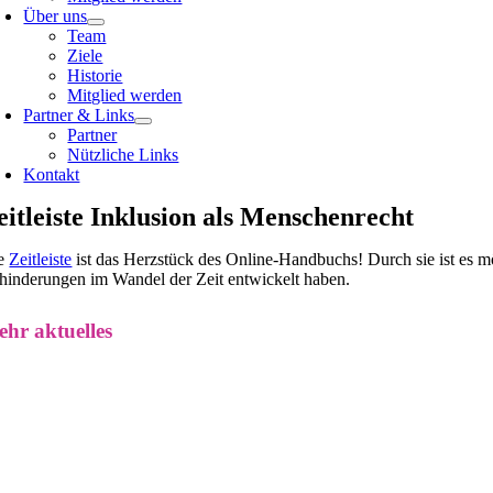
Über uns
Team
Ziele
Historie
Mitglied werden
Partner & Links
Partner
Nützliche Links
Kontakt
eitleiste Inklusion als Menschenrecht
e
Zeitleiste
ist das Herzstück des Online-Handbuchs! Durch sie ist es m
hinderungen im Wandel der Zeit entwickelt haben.
hr aktuelles