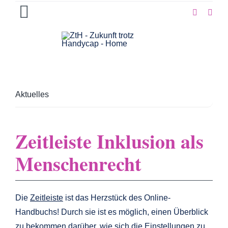
Zum
Toggle
Inhalt
springen
Navigation
Aktuelles
Projekte
Haus am Steinbach
Aktuelles
Unterstützen
Über uns
Zeitleiste Inklusion als
Partner & Links
Kontakt
Menschenrecht
Die
Zeitleiste
ist das Herzstück des Online-
Handbuchs! Durch sie ist es möglich, einen Überblick
zu bekommen darüber, wie sich die Einstellungen zu