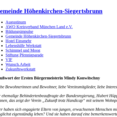
emeinde Höhenkirchen-Siegertsbrunn
Augustinum
AWO Kreisverband München Land e.V.
Bildungsimpulse
Gemeinde Höhenkirchen-Siegertsbrunn
Hotel Einsmehr
Lebenshilfe Werkstatt
Schimmel und Moog
Stiftung Pfennigparade
VIF
Wunsch.Arbeit
Zukunftswerkstatt
ußwort der Ersten Bürgermeisterin Mindy Konwitschny
ebe Bewohnerinnen und Bewohner, liebe Vereinsmitglieder, liebe Interes
r ehemalige Behindertenbeauftragte der Bundesregierung, Hubert Hüppe
nnen, das zeigt der Verein „Zukunft trotz Handicap“ mit seinem Wohnpr
er haben sich engagierte Eltern von jungen, erwachsenen Menschen mit
glichst eigenständig leben? Und sie haben darauf eine bemerkenswer